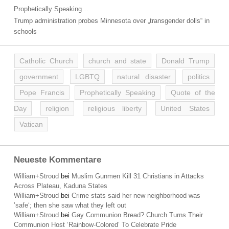
Prophetically Speaking…
Trump administration probes Minnesota over „transgender dolls“ in
schools
Catholic Church
church and state
Donald Trump
government
LGBTQ
natural disaster
politics
Pope Francis
Prophetically Speaking
Quote of the
Day
religion
religious liberty
United States
Vatican
Neueste Kommentare
William+Stroud
bei
Muslim Gunmen Kill 31 Christians in Attacks
Across Plateau, Kaduna States
William+Stroud
bei
Crime stats said her new neighborhood was
’safe‘; then she saw what they left out
William+Stroud
bei
Gay Communion Bread? Church Turns Their
Communion Host ‘Rainbow-Colored’ To Celebrate Pride