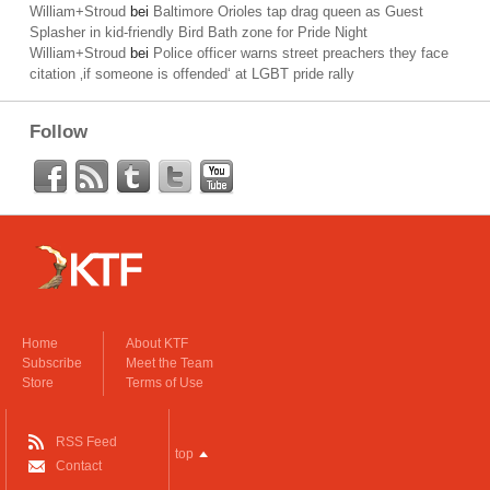
William+Stroud
bei
Baltimore Orioles tap drag queen as Guest
Splasher in kid-friendly Bird Bath zone for Pride Night
William+Stroud
bei
Police officer warns street preachers they face
citation ‚if someone is offended‘ at LGBT pride rally
Follow
Home
About KTF
Subscribe
Meet the Team
Store
Terms of Use
RSS Feed
top
Contact