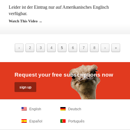
Leider ist der Eintrag nur auf Amerikanisches Englisch
verfügbar.
Watch This Video →
‹
2
3
4
5
6
7
8
›
»
Request your free subscriptions now
English
Deutsch
Español
Português