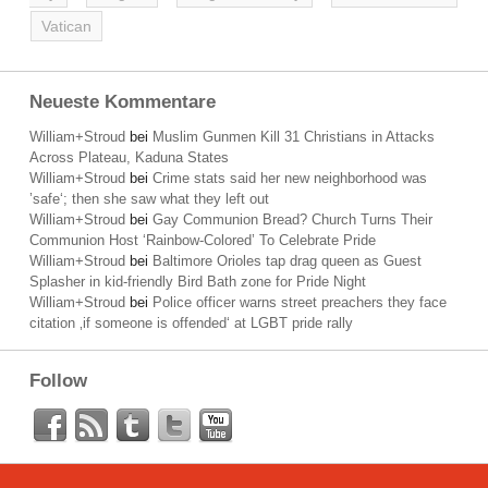
Vatican
Neueste Kommentare
William+Stroud
bei
Muslim Gunmen Kill 31 Christians in Attacks
Across Plateau, Kaduna States
William+Stroud
bei
Crime stats said her new neighborhood was
’safe‘; then she saw what they left out
William+Stroud
bei
Gay Communion Bread? Church Turns Their
Communion Host ‘Rainbow-Colored’ To Celebrate Pride
William+Stroud
bei
Baltimore Orioles tap drag queen as Guest
Splasher in kid-friendly Bird Bath zone for Pride Night
William+Stroud
bei
Police officer warns street preachers they face
citation ‚if someone is offended‘ at LGBT pride rally
Follow