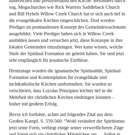
lutherischen und presbyterianischen Kirche. Besonders durch
sog. Megachurches wie Rick Warrens Saddleback Church
und Bill Hybels Willow Creek Church hat er sich auch tief in
die evangelikalen Kirchen eingeschlichen. Dort werden
Prediger im postmodernen Konzept des Gemeindewachstums
ausgebildet. Viele Prediger haben sich in Willow Creek
ausbilden lassen und versuchen jetzt, diese Konzepte in ihre
lokalen Gemeinden einzubringen. Wer kann wissen, welche
Stufe der Spiritual Formation sie gelernt haben. Sie sind jetzt
sehr empfänglich für jesuitische Einflüsse.
Heutzutage wurden die ignatianische Spiritualität, Spiritual
Formation und Kontemplation für evangelikale und
nichtkatholische Kirchen umformuliert. Sie wurden so
verschleiert, dass Loyolas Prinzipien leichter tief in die
Mehrheit der christlichen Kirchen eindringen könnten –
bisher mit großem Erfolg.
Bevor ich fortfahre, achtet auf folgendes Zitat aus dem
Großen Kampf, S. 559-560: “Wohl verändert der Spiritismus
jetzt seine Form, verbirgt einige seiner verwerflicheren Züge
und hängt sich ein christliches Mäntelchen um … Selbst in