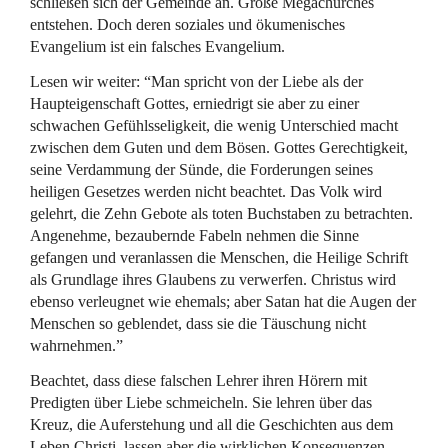
schließen sich der Gemeinde an. Große Megachurches
entstehen. Doch deren soziales und ökumenisches
Evangelium ist ein falsches Evangelium.
Lesen wir weiter: “Man spricht von der Liebe als der
Haupteigenschaft Gottes, erniedrigt sie aber zu einer
schwachen Gefühlsseligkeit, die wenig Unterschied macht
zwischen dem Guten und dem Bösen. Gottes Gerechtigkeit,
seine Verdammung der Sünde, die Forderungen seines
heiligen Gesetzes werden nicht beachtet. Das Volk wird
gelehrt, die Zehn Gebote als toten Buchstaben zu betrachten.
Angenehme, bezaubernde Fabeln nehmen die Sinne
gefangen und veranlassen die Menschen, die Heilige Schrift
als Grundlage ihres Glaubens zu verwerfen. Christus wird
ebenso verleugnet wie ehemals; aber Satan hat die Augen der
Menschen so geblendet, dass sie die Täuschung nicht
wahrnehmen.”
Beachtet, dass diese falschen Lehrer ihren Hörern mit
Predigten über Liebe schmeicheln. Sie lehren über das
Kreuz, die Auferstehung und all die Geschichten aus dem
Leben Christi, lassen aber die wirklichen Konsequenzen