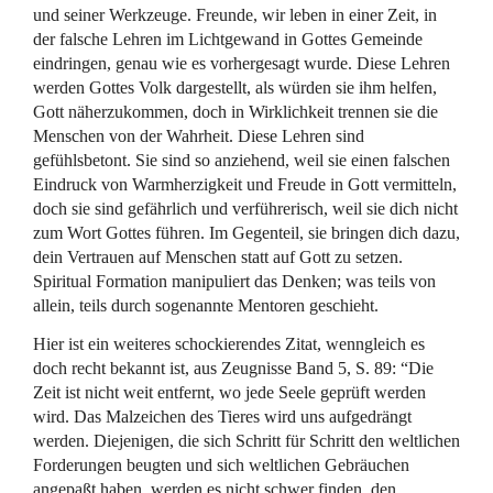
und seiner Werkzeuge. Freunde, wir leben in einer Zeit, in
der falsche Lehren im Lichtgewand in Gottes Gemeinde
eindringen, genau wie es vorhergesagt wurde. Diese Lehren
werden Gottes Volk dargestellt, als würden sie ihm helfen,
Gott näherzukommen, doch in Wirklichkeit trennen sie die
Menschen von der Wahrheit. Diese Lehren sind
gefühlsbetont. Sie sind so anziehend, weil sie einen falschen
Eindruck von Warmherzigkeit und Freude in Gott vermitteln,
doch sie sind gefährlich und verführerisch, weil sie dich nicht
zum Wort Gottes führen. Im Gegenteil, sie bringen dich dazu,
dein Vertrauen auf Menschen statt auf Gott zu setzen.
Spiritual Formation manipuliert das Denken; was teils von
allein, teils durch sogenannte Mentoren geschieht.
Hier ist ein weiteres schockierendes Zitat, wenngleich es
doch recht bekannt ist, aus Zeugnisse Band 5, S. 89: “Die
Zeit ist nicht weit entfernt, wo jede Seele geprüft werden
wird. Das Malzeichen des Tieres wird uns aufgedrängt
werden. Diejenigen, die sich Schritt für Schritt den weltlichen
Forderungen beugten und sich weltlichen Gebräuchen
angepaßt haben, werden es nicht schwer finden, den