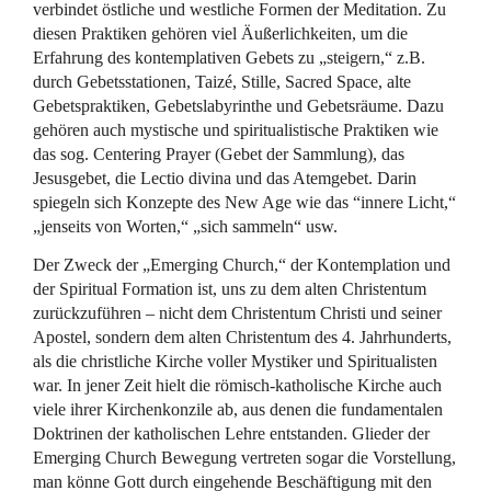
verbindet östliche und westliche Formen der Meditation. Zu
diesen Praktiken gehören viel Äußerlichkeiten, um die
Erfahrung des kontemplativen Gebets zu „steigern,“ z.B.
durch Gebetsstationen, Taizé, Stille, Sacred Space, alte
Gebetspraktiken, Gebetslabyrinthe und Gebetsräume. Dazu
gehören auch mystische und spiritualistische Praktiken wie
das sog. Centering Prayer (Gebet der Sammlung), das
Jesusgebet, die Lectio divina und das Atemgebet. Darin
spiegeln sich Konzepte des New Age wie das “innere Licht,“
„jenseits von Worten,“ „sich sammeln“ usw.
Der Zweck der „Emerging Church,“ der Kontemplation und
der Spiritual Formation ist, uns zu dem alten Christentum
zurückzuführen – nicht dem Christentum Christi und seiner
Apostel, sondern dem alten Christentum des 4. Jahrhunderts,
als die christliche Kirche voller Mystiker und Spiritualisten
war. In jener Zeit hielt die römisch-katholische Kirche auch
viele ihrer Kirchenkonzile ab, aus denen die fundamentalen
Doktrinen der katholischen Lehre entstanden. Glieder der
Emerging Church Bewegung vertreten sogar die Vorstellung,
man könne Gott durch eingehende Beschäftigung mit den