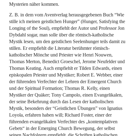
Mysterien näher kommen.
Z. B. in dem vom Aventverlag herausgegebenen Buch “Wie
stille ich meinen geistlichen Hunger” (Hunger, Satisfying the
Longing of the Soul), empfiehlt der Autor und Professor Jon
Dybdahl sogar, man solle über die römisch-katholische
Mystik lesen, um den geistlichen Seelenhunger teils damit zu
stillen. Er empfiehlt die Literatur berühmter römisch-
katholischer Mönche und Priester wie Henri Nouwen,
Thomas Merton, Benedict Groeschel, Jerome Neufelder und
Thomas Keating. Auch empfiehlt er Tilden Edwards, einen
episkopalen Priester und Mystiker; Robert E. Webber, einer
der führenden Verfechter der Lehren der Emergent Church
und der Spiritual Formation; Thomas R. Kelly, einen
Mystiker der Quäker; Tony Campolo, einen Evangelikalen,
der seine Bekehrung durch das Lesen der katholischen
Mystik, besonders der “Geistlichen Übungen” von Ignatius
Loyola, erfahren haben will; Richard Foster, einer der
führenden evangelikalen Verfechter des „kontemplativen
Gebets“ in der Emerging Church Bewegung, der selbst
seinen Nachfolgern empfiehlt, die Schriften katholischen