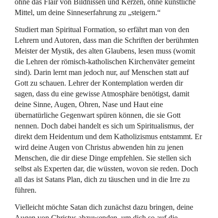
ohne das Flair von Bildnissen und Kerzen, ohne künstliche
Mittel, um deine Sinneserfahrung zu „steigern.“
Studiert man Spiritual Formation, so erfährt man von den
Lehrern und Autoren, dass man die Schriften der berühmten
Meister der Mystik, des alten Glaubens, lesen muss (womit
die Lehren der römisch-katholischen Kirchenväter gemeint
sind). Darin lernt man jedoch nur, auf Menschen statt auf
Gott zu schauen. Lehrer der Kontemplation werden dir
sagen, dass du eine gewisse Atmosphäre benötigst, damit
deine Sinne, Augen, Ohren, Nase und Haut eine
übernatürliche Gegenwart spüren können, die sie Gott
nennen. Doch dabei handelt es sich um Spiritualismus, der
direkt dem Heidentum und dem Katholizismus entstammt. Er
wird deine Augen von Christus abwenden hin zu jenen
Menschen, die dir diese Dinge empfehlen. Sie stellen sich
selbst als Experten dar, die wüssten, wovon sie reden. Doch
all das ist Satans Plan, dich zu täuschen und in die Irre zu
führen.
Vielleicht möchte Satan dich zunächst dazu bringen, deine
Augen von Christus abzuwenden, um dich so auf die