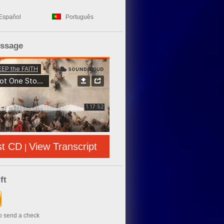
Español
Português
essage
st CD
View Transcript
|
ft
to send a check