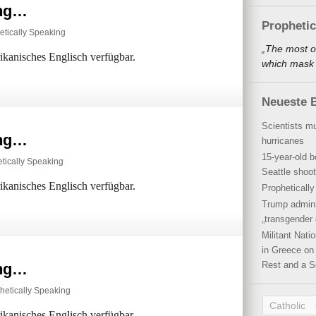
ing…
Propheti
etically Speaking
„The most o
rikanisches Englisch verfügbar.
which mask a
Neueste B
Scientists mu
ing…
hurricanes
15-year-old b
tically Speaking
Seattle shoot
rikanisches Englisch verfügbar.
Propheticall
Trump admini
„transgender 
Militant Nat
in Greece on 
Rest and a S
ing…
hetically Speaking
Catholic
rikanisches Englisch verfügbar.