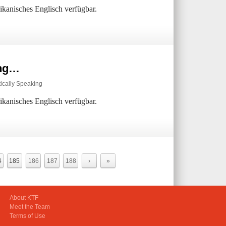
rikanisches Englisch verfügbar.
ing…
ically Speaking
rikanisches Englisch verfügbar.
4
185
186
187
188
›
»
About KTF
Meet the Team
Terms of Use