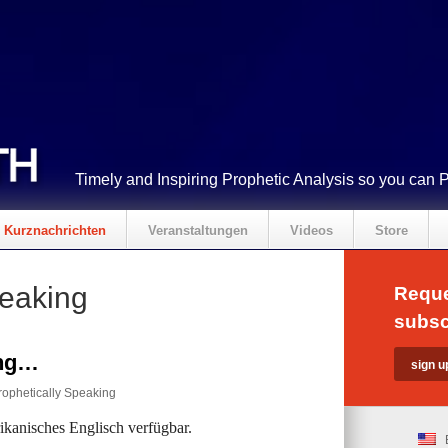
Timely and Inspiring Prophetic Analysis so you can 
Kurznachrichten
Veranstaltungen
Videos
Store
peaking
Reque
subsc
ing…
rophetically Speaking
rikanisches Englisch verfügbar.