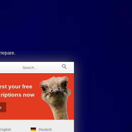
Prepare.
st your free
riptions now
English
Deutsch