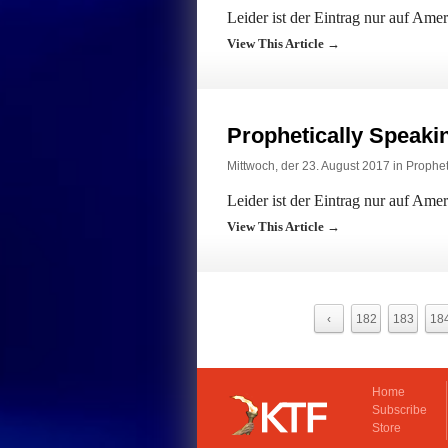
Leider ist der Eintrag nur auf Ame
View This Article →
Prophetically Speak
Mittwoch, der 23. August 2017 in
Prophet
Leider ist der Eintrag nur auf Ame
View This Article →
‹
182
183
18
Home
Subscribe
Store