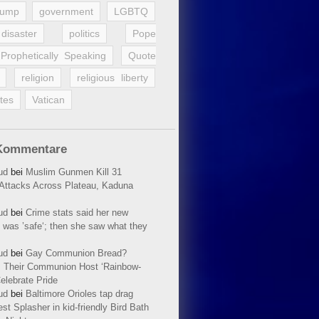
rump
government
LGBTQ
disaster
politics
Pope
Prophetically Speaking
Quote
religion
religious liberty
tes
Vatican
Kommentare
ud
bei
Muslim Gunmen Kill 31
n Attacks Across Plateau, Kaduna
ud
bei
Crime stats said her new
 was ’safe‘; then she saw what they
ud
bei
Gay Communion Bread?
 Their Communion Host ‘Rainbow-
elebrate Pride
ud
bei
Baltimore Orioles tap drag
t Splasher in kid-friendly Bird Bath