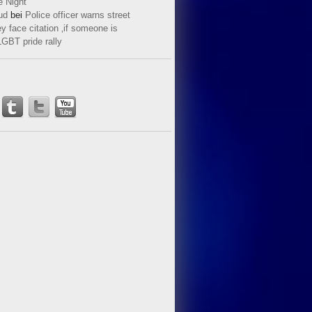
e Night
ud
bei
Police officer warns street
y face citation ‚if someone is
LGBT pride rally