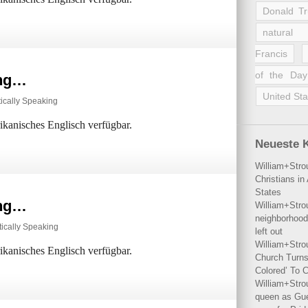
Donald T
natural 
Francis
of the Day
ing…
United Sta
ically Speaking
rikanisches Englisch verfügbar.
Neueste 
William+Stro
Christians i
States
ing…
William+Stro
neighborhood
ically Speaking
left out
William+Stro
rikanisches Englisch verfügbar.
Church Turns
Colored’ To C
William+Stro
queen as Gues