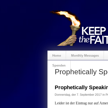
Home
Monthly Messages
Spenden
Prophetically S
Prophetically Speak
Donnerstag, der 7. September 2017 in
P
Leider ist der Eintrag nur auf Ame