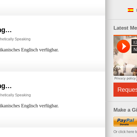
Latest M
ing…
hetically Speaking
rikanisches Englisch verfügbar.
ing…
Reque
hetically Speaking
rikanisches Englisch verfügbar.
Make a Gi
Or click here 