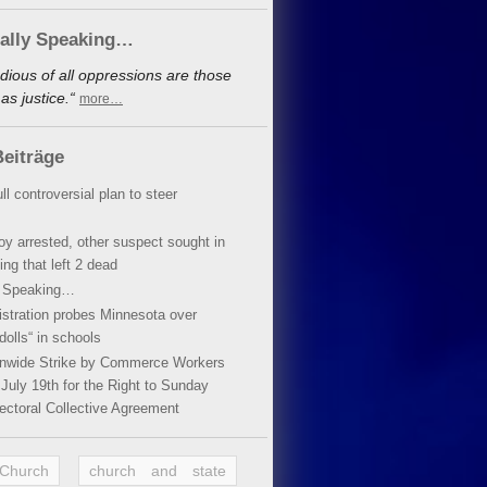
cally Speaking…
dious of all oppressions are those
s justice.“
more…
eiträge
ll controversial plan to steer
oy arrested, other suspect sought in
ing that left 2 dead
y Speaking…
stration probes Minnesota over
dolls“ in schools
ionwide Strike by Commerce Workers
July 19th for the Right to Sunday
ectoral Collective Agreement
 Church
church and state