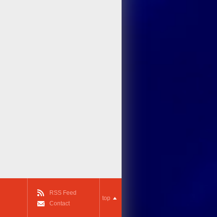
RSS Feed
top
Contact