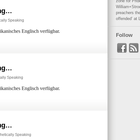
zone for Prid
William+Stro
ing…
preachers the
offended‘ at 
cally Speaking
rikanisches Englisch verfügbar.
Follow
ing…
ally Speaking
rikanisches Englisch verfügbar.
ing…
hetically Speaking