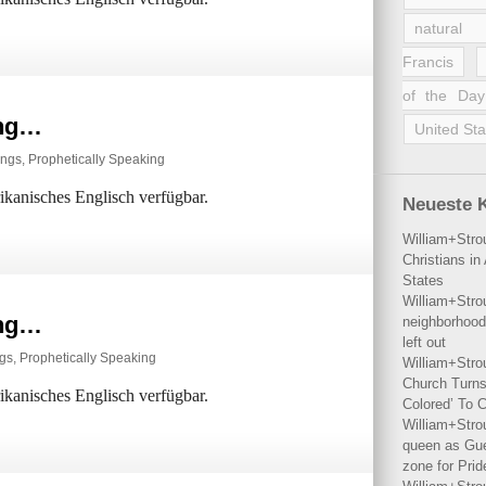
natural 
Francis
of the Day
ing…
United Sta
ings
,
Prophetically Speaking
rikanisches Englisch verfügbar.
Neueste 
William+Stro
Christians i
States
William+Stro
ing…
neighborhood
left out
ngs
,
Prophetically Speaking
William+Stro
Church Turns
rikanisches Englisch verfügbar.
Colored’ To C
William+Stro
queen as Gues
zone for Prid