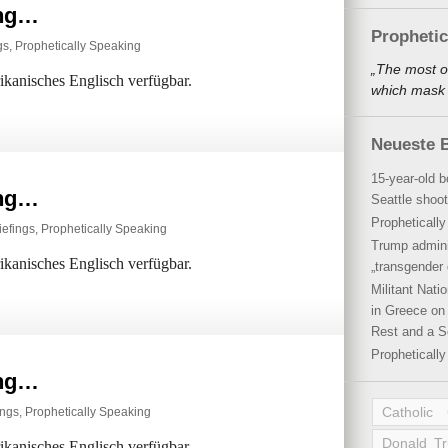
ing…
Propheti
gs
,
Prophetically Speaking
„The most o
rikanisches Englisch verfügbar.
which mask a
Neueste B
15-year-old b
ing…
Seattle shoot
Propheticall
iefings
,
Prophetically Speaking
Trump admini
rikanisches Englisch verfügbar.
„transgender 
Militant Nat
in Greece on 
Rest and a S
Propheticall
ing…
Catholic
ings
,
Prophetically Speaking
Donald T
rikanisches Englisch verfügbar.