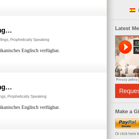
Latest M
ing…
efings
,
Prophetically Speaking
rikanisches Englisch verfügbar.
ing…
Reque
ings
,
Prophetically Speaking
rikanisches Englisch verfügbar.
Make a Gi
Or click here 