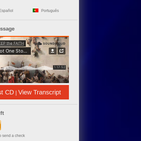
Español
Português
essage
st CD
View Transcript
|
ft
to send a check