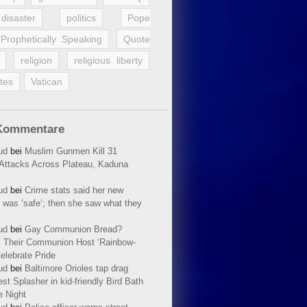
disaster
politics
Pope
Prophetically Speaking
Quote
religion
religious liberty
tes
Vatican
Kommentare
ud
bei
Muslim Gunmen Kill 31
n Attacks Across Plateau, Kaduna
ud
bei
Crime stats said her new
 was ’safe‘; then she saw what they
ud
bei
Gay Communion Bread?
 Their Communion Host ‘Rainbow-
elebrate Pride
ud
bei
Baltimore Orioles tap drag
t Splasher in kid-friendly Bird Bath
e Night