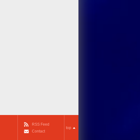
RSS Feed
top
Contact