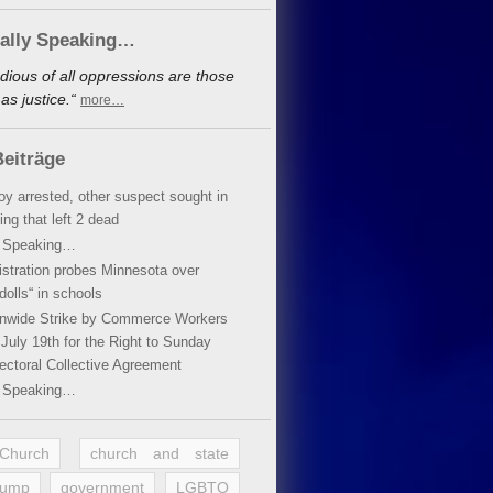
cally Speaking…
dious of all oppressions are those
s justice.“
more…
eiträge
oy arrested, other suspect sought in
ing that left 2 dead
y Speaking…
stration probes Minnesota over
dolls“ in schools
ionwide Strike by Commerce Workers
July 19th for the Right to Sunday
ectoral Collective Agreement
y Speaking…
 Church
church and state
rump
government
LGBTQ