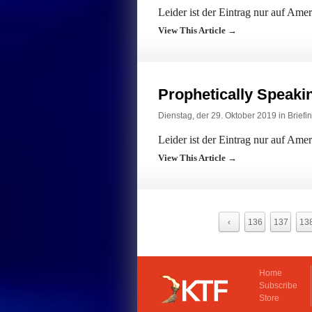
Leider ist der Eintrag nur auf Ame
View This Article →
Prophetically Speak
Dienstag, der 29. Oktober 2019 in
Briefi
Leider ist der Eintrag nur auf Ame
View This Article →
‹
136
137
13
Home
Subscribe
Store