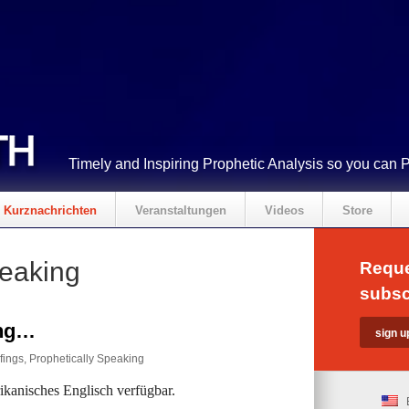
Timely and Inspiring Prophetic Analysis so you can 
Kurznachrichten
Veranstaltungen
Videos
Store
peaking
Reque
subsc
ing…
fings
,
Prophetically Speaking
rikanisches Englisch verfügbar.