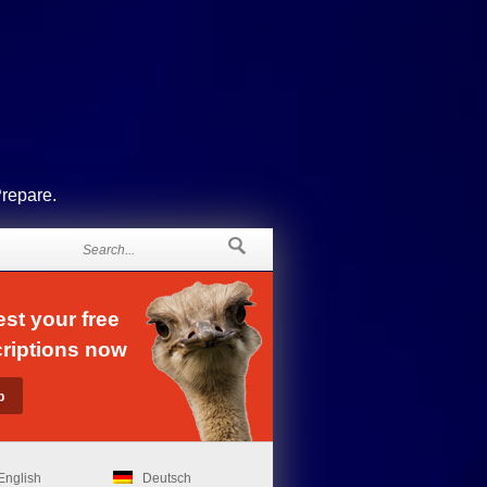
Prepare.
st your free
riptions now
English
Deutsch