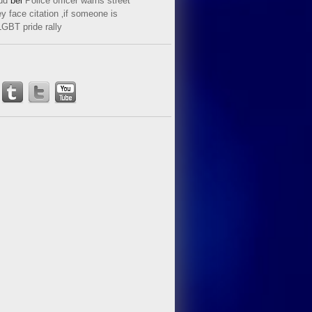
ud
bei
Police officer warns street
y face citation ‚if someone is
LGBT pride rally