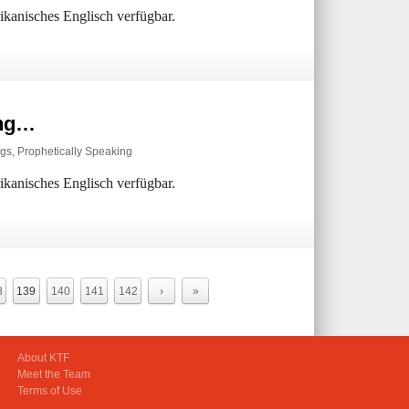
rikanisches Englisch verfügbar.
ing…
ngs
,
Prophetically Speaking
rikanisches Englisch verfügbar.
8
139
140
141
142
›
»
About KTF
Meet the Team
Terms of Use