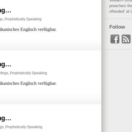
William+Stro
preachers the
ing…
offended‘ at 
gs
,
Prophetically Speaking
Follow
rikanisches Englisch verfügbar.
ing…
efings
,
Prophetically Speaking
rikanisches Englisch verfügbar.
ing…
ngs
,
Prophetically Speaking