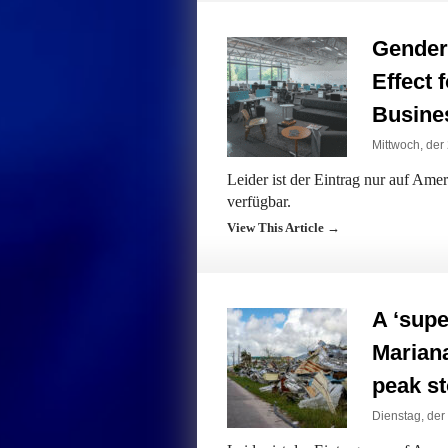
Gender
Effect 
Busine
Mittwoch, der 
Leider ist der Eintrag nur auf Am
verfügbar.
View This Article →
A ‘supe
Marian
peak s
Dienstag, der 