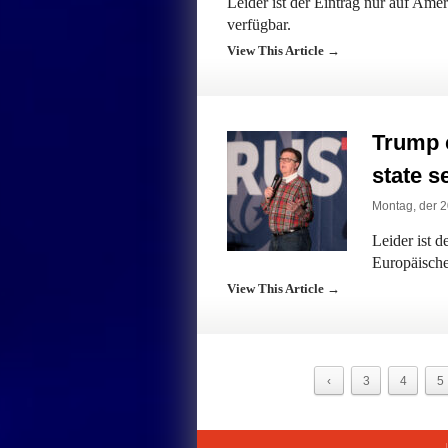
Leider ist der Eintrag nur auf Am
verfügbar.
View This Article →
Trump 
state s
Montag, der 2
Leider ist 
Europäische
View This Article →
‹
3
4
5