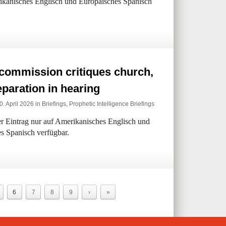
erikanisches Englisch und Europäisches Spanisch
commission critiques church,
eparation in hearing
0. April 2026 in
Briefings
,
Prophetic Intelligence Briefings
der Eintrag nur auf Amerikanisches Englisch und
s Spanisch verfügbar.
6
7
8
9
›
»