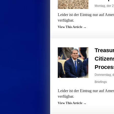
Montag, der 2
Leider ist der Eintrag nur auf Am
verfügbar.
View This Article →
Treasu
Citizen
Proces
Donnerstag, d
Briefings
Leider ist der Eintrag nur auf Am
verfügbar.
View This Article →