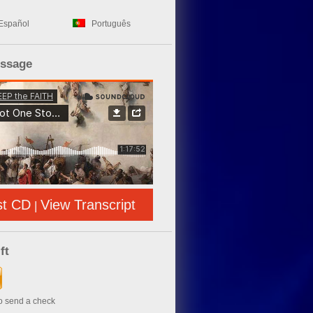
Español
Português
essage
st CD
View Transcript
|
ft
to send a check