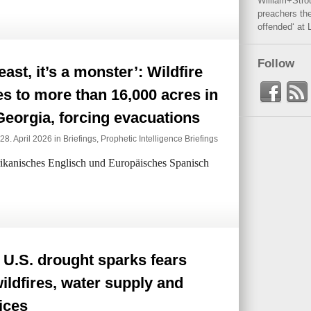
William+Stro
preachers the
offended‘ at 
Follow
beast, it’s a monster’: Wildfire
s to more than 16,000 acres in
eorgia, forcing evacuations
28. April 2026 in
Briefings
,
Prophetic Intelligence Briefings
erikanisches Englisch und Europäisches Spanisch
U.S. drought sparks fears
ildfires, water supply and
ices