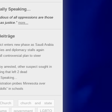
cally Speaking…
dious of all oppressions are those
s justice.“
more…
eiträge
lict enters new phase as Saudi Arabia
xies and diplomacy stalls again
ll controversial plan to steer
oy arrested, other suspect sought in
ing that left 2 dead
y Speaking…
stration probes Minnesota over
dolls“ in schools
 Church
church and state
rump
government
LGBTQ