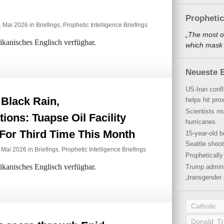
Propheti
. Mai 2026 in
Briefings
,
Prophetic Intelligence Briefings
„The most o
rikanisches Englisch verfügbar.
which mask a
Neueste B
US-Iran conf
Black Rain,
helps hit pro
Scientists mu
ions: Tuapse Oil Facility
hurricanes
For Third Time This Month
15-year-old b
Seattle shoot
. Mai 2026 in
Briefings
,
Prophetic Intelligence Briefings
Propheticall
rikanisches Englisch verfügbar.
Trump admini
„transgender 
Catholic
Donald T