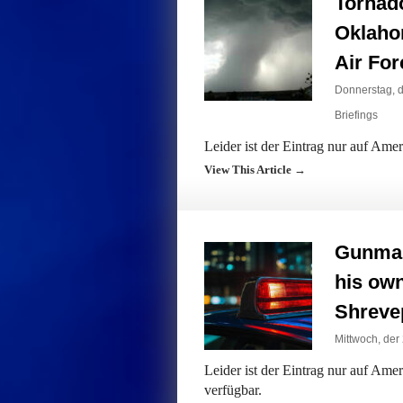
Tornado
Oklaho
Air For
Donnerstag, d
Briefings
Leider ist der Eintrag nur auf Ame
View This Article →
Gunman 
his ow
Shrevep
Mittwoch, der 
Leider ist der Eintrag nur auf Am
verfügbar.