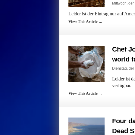
Mittwoch, der
Leider ist der Eintrag nur auf Ame
View This Article →
Chef Jo
world f
Dienstag, der
Leider ist 
verfügbar.
View This Article →
Four da
Dead Se