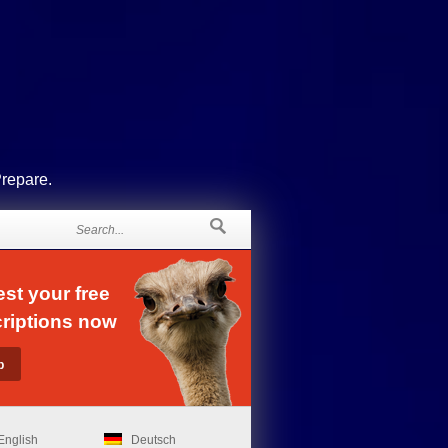
Prepare.
st your free
riptions now
English
Deutsch