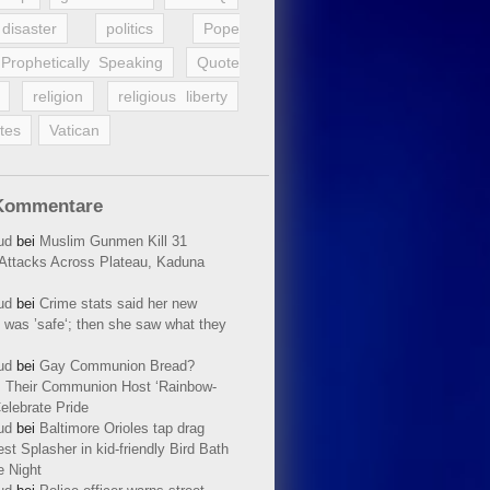
disaster
politics
Pope
Prophetically Speaking
Quote
religion
religious liberty
tes
Vatican
Kommentare
ud
bei
Muslim Gunmen Kill 31
n Attacks Across Plateau, Kaduna
ud
bei
Crime stats said her new
 was ’safe‘; then she saw what they
ud
bei
Gay Communion Bread?
 Their Communion Host ‘Rainbow-
elebrate Pride
ud
bei
Baltimore Orioles tap drag
t Splasher in kid-friendly Bird Bath
e Night