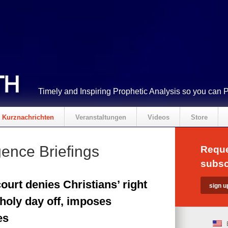
Timely and Inspiring Prophetic Analysis so you can 
Kurznachrichten
Veranstaltungen
Videos
Store
gence Briefings
Reque
subsc
ourt denies Christians’ right
 holy day off, imposes
es