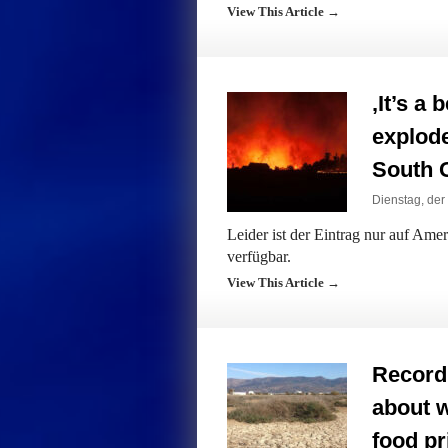
View This Article →
‚It’s a 
explode
South G
Dienstag, der 
Leider ist der Eintrag nur auf Am
verfügbar.
View This Article →
Record 
about w
food pr