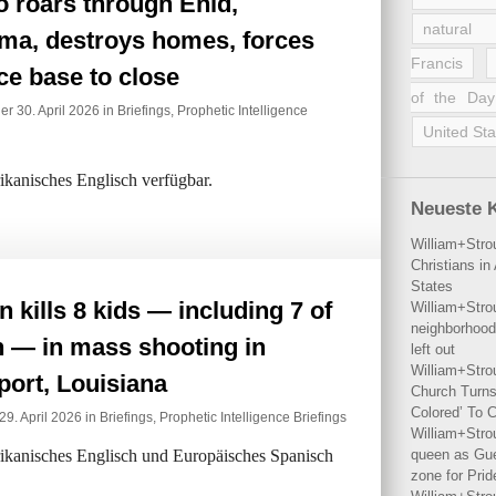
 roars through Enid,
natural 
ma, destroys homes, forces
Francis
ce base to close
of the Day
er 30. April 2026 in
Briefings
,
Prophetic Intelligence
United Sta
rikanisches Englisch verfügbar.
Neueste 
William+Stro
Christians i
States
kills 8 kids — including 7 of
William+Stro
neighborhood
n — in mass shooting in
left out
William+Stro
ort, Louisiana
Church Turns
Colored’ To C
29. April 2026 in
Briefings
,
Prophetic Intelligence Briefings
William+Stro
erikanisches Englisch und Europäisches Spanisch
queen as Gues
zone for Prid