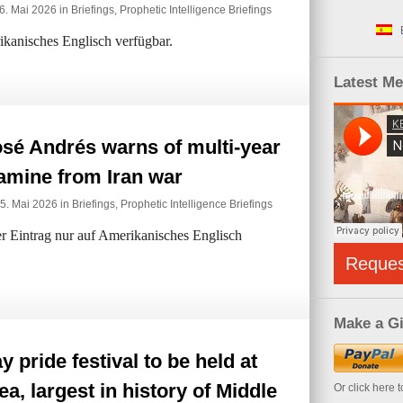
 6. Mai 2026 in
Briefings
,
Prophetic Intelligence Briefings
rikanisches Englisch verfügbar.
Latest M
sé Andrés warns of multi-year
amine from Iran war
 5. Mai 2026 in
Briefings
,
Prophetic Intelligence Briefings
der Eintrag nur auf Amerikanisches Englisch
Reque
Make a Gi
y pride festival to be held at
a, largest in history of Middle
Or click here 