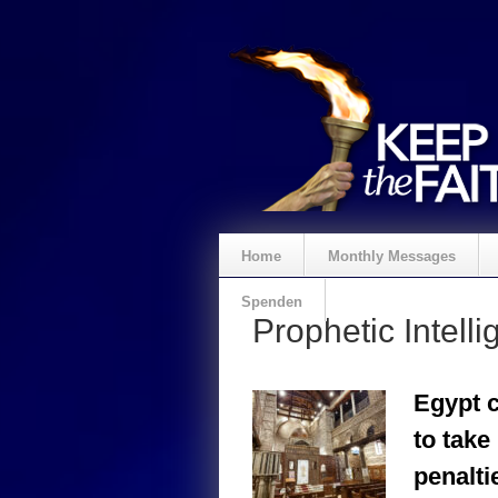
Home
Monthly Messages
Spenden
Prophetic Intelli
Egypt c
to take
penalti