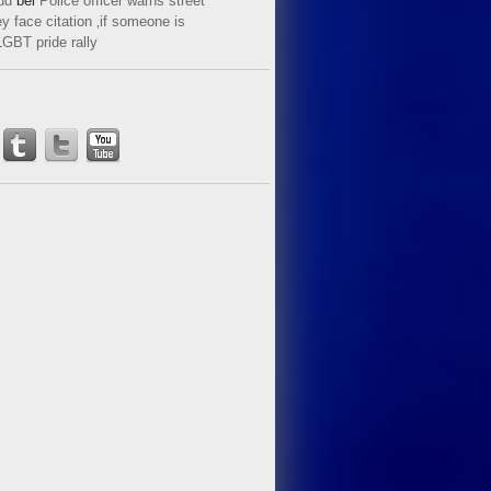
ud
bei
Police officer warns street
y face citation ‚if someone is
LGBT pride rally