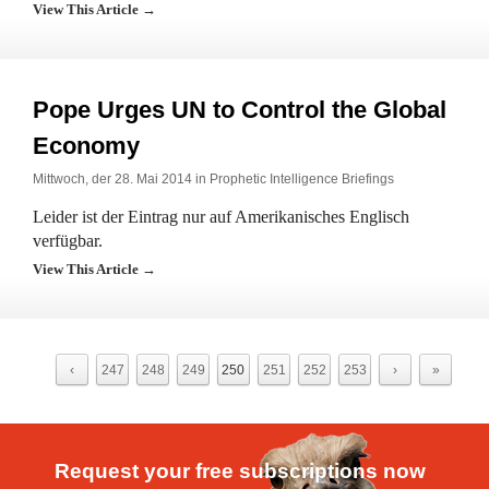
View This Article →
Pope Urges UN to Control the Global
Economy
Mittwoch, der 28. Mai 2014 in
Prophetic Intelligence Briefings
Leider ist der Eintrag nur auf Amerikanisches Englisch
verfügbar.
View This Article →
‹
247
248
249
250
251
252
253
›
»
Request your free subscriptions now