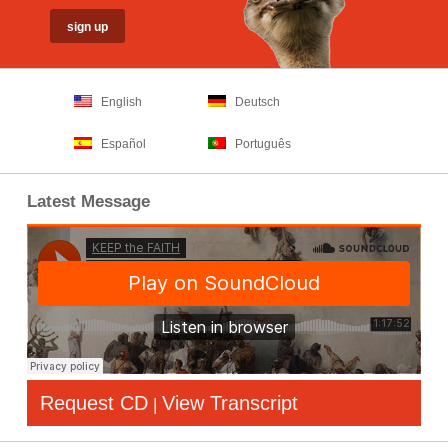
English
Deutsch
Español
Português
Latest Message
Request CD
View Transcript
|