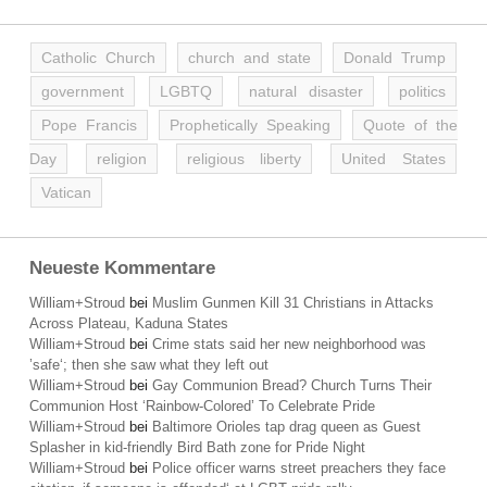
Catholic Church
church and state
Donald Trump
government
LGBTQ
natural disaster
politics
Pope Francis
Prophetically Speaking
Quote of the
Day
religion
religious liberty
United States
Vatican
Neueste Kommentare
William+Stroud
bei
Muslim Gunmen Kill 31 Christians in Attacks
Across Plateau, Kaduna States
William+Stroud
bei
Crime stats said her new neighborhood was
’safe‘; then she saw what they left out
William+Stroud
bei
Gay Communion Bread? Church Turns Their
Communion Host ‘Rainbow-Colored’ To Celebrate Pride
William+Stroud
bei
Baltimore Orioles tap drag queen as Guest
Splasher in kid-friendly Bird Bath zone for Pride Night
William+Stroud
bei
Police officer warns street preachers they face