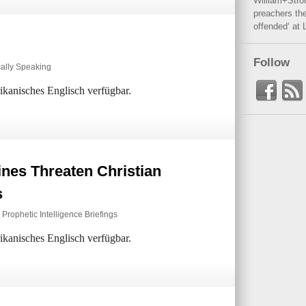
William+Stro
preachers the
offended‘ at 
Follow
cally Speaking
rikanisches Englisch verfügbar.
ines Threaten Christian
s
,
Prophetic Intelligence Briefings
rikanisches Englisch verfügbar.