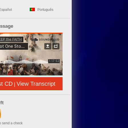
Español
Português
essage
st CD
View Transcript
|
ft
to send a check