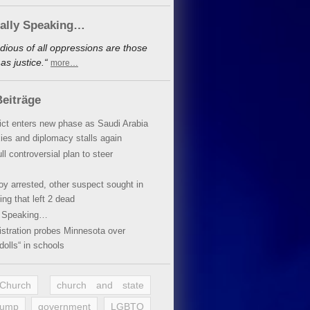
cally Speaking…
dious of all oppressions are those
s justice.“
more…
eiträge
lict enters new phase as Saudi Arabia
xies and diplomacy stalls again
ll controversial plan to steer
oy arrested, other suspect sought in
ing that left 2 dead
y Speaking…
stration probes Minnesota over
dolls“ in schools
 Church
church and state
rump
government
LGBTQ