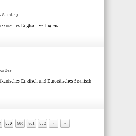
ly Speaking
rikanisches Englisch verfügbar.
ws Best
erikanisches Englisch und Europäisches Spanisch
8
559
560
561
562
›
»