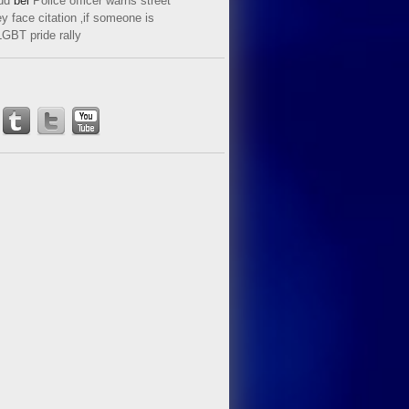
ud
bei
Police officer warns street
y face citation ‚if someone is
LGBT pride rally