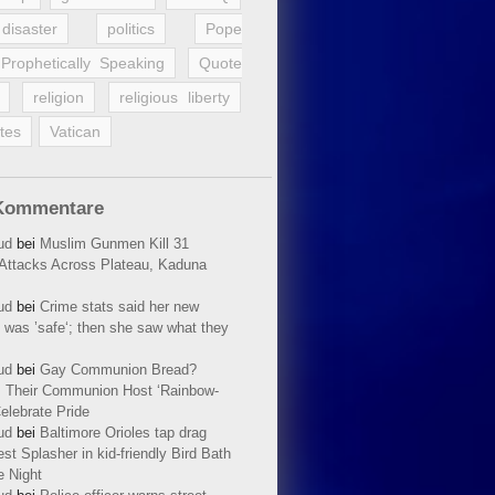
disaster
politics
Pope
Prophetically Speaking
Quote
religion
religious liberty
tes
Vatican
Kommentare
ud
bei
Muslim Gunmen Kill 31
n Attacks Across Plateau, Kaduna
ud
bei
Crime stats said her new
 was ’safe‘; then she saw what they
ud
bei
Gay Communion Bread?
 Their Communion Host ‘Rainbow-
elebrate Pride
ud
bei
Baltimore Orioles tap drag
t Splasher in kid-friendly Bird Bath
e Night