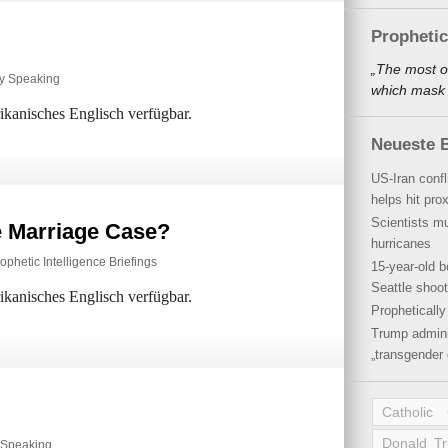
Propheti
„The most o
ly Speaking
which mask a
rikanisches Englisch verfügbar.
Neueste B
US-Iran conf
helps hit pro
Scientists mu
e Marriage Case?
hurricanes
ophetic Intelligence Briefings
15-year-old b
Seattle shoot
rikanisches Englisch verfügbar.
Propheticall
Trump admini
„transgender 
Catholic
Donald T
y Speaking