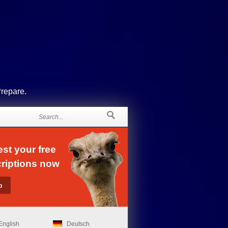
Prepare.
st your free
riptions now
English
Deutsch