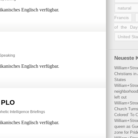
natural 
rikanisches Englisch verfügbar.
Francis
of the Day
United Sta
 Speaking
Neueste 
rikanisches Englisch verfügbar.
William+Stro
Christians i
States
William+Stro
neighborhood
left out
e PLO
William+Stro
Church Turns
hetic Intelligence Briefings
Colored’ To C
William+Stro
rikanisches Englisch verfügbar.
queen as Gues
zone for Prid