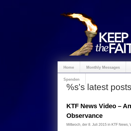
Home
Monthly Messages
Spenden
%s's latest post
KTF News Video – An
Observance
Mittwoch, der 8. Juli 2015 in
KTF News
,