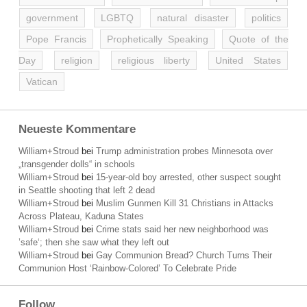
government
LGBTQ
natural disaster
politics
Pope Francis
Prophetically Speaking
Quote of the
Day
religion
religious liberty
United States
Vatican
Neueste Kommentare
William+Stroud
bei
Trump administration probes Minnesota over
„transgender dolls“ in schools
William+Stroud
bei
15-year-old boy arrested, other suspect sought
in Seattle shooting that left 2 dead
William+Stroud
bei
Muslim Gunmen Kill 31 Christians in Attacks
Across Plateau, Kaduna States
William+Stroud
bei
Crime stats said her new neighborhood was
’safe‘; then she saw what they left out
William+Stroud
bei
Gay Communion Bread? Church Turns Their
Communion Host ‘Rainbow-Colored’ To Celebrate Pride
Follow